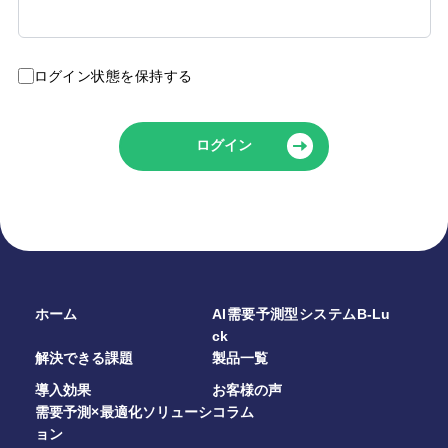
よくある質問
AI-UEOフォーラム
会員限定
ログイン状態を保持する
AI Tips
会員限定
ログイン
ニュース＆トピックス
コラム
ログイン
ホーム
AI需要予測型システムB-Lu
ck
解決できる課題
製品一覧
資料ダウンロード
導入効果
お客様の声
需要予測×最適化ソリューシ
コラム
ョン