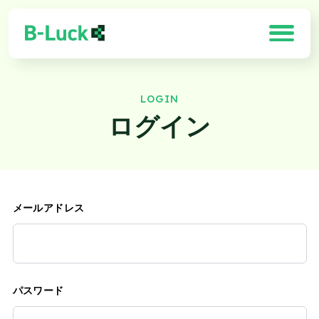
LOGIN
「B-Luck」の特徴
ログイン
解決できる課題
製品一覧
メールアドレス
導入効果
お客様の声
需要予測×最適化ソリューション
パスワード