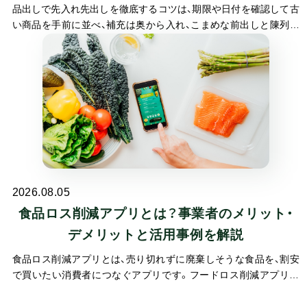
品出しで先入れ先出しを徹底するコツは、期限や日付を確認して古
い商品を手前に並べ、補充は奥から入れ、こまめな前出しと陳列ル
ールで在庫を見える化することです。先入れ先出しとは、先に仕入
れた古い商品から先に売る在庫管理の基本ですが、日々の品出しで
徹底するのは意外とむずかしいものです。
2026.08.05
食品ロス削減アプリとは？事業者のメリット・
デメリットと活用事例を解説
食品ロス削減アプリとは、売り切れずに廃棄しそうな食品を、割安
で買いたい消費者につなぐアプリです。フードロス削減アプリと
も呼ばれます。飲食店や小売店は、余った食品を出品して売り切る
ことで、廃棄を減らしながら売上や新規客の獲得につなげられま