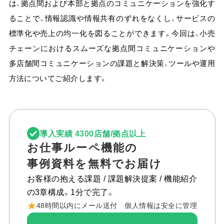
は、拠点間および本部と拠点のコミュニケーションを強化す
よくある質問
ることで、情報認識や情報共有のずれをなくし、サービスの
標準化や売上の均一化を図ることができます。今回は、小売
AI-UEOフォーラム
会員限定
チェーンにおけるスムーズな拠点間コミュニケーションや
AI Tips
会員限定
多店舗間コミュニケーションの課題と解決策、ツールや運用
方法についてご紹介します。
ニュース＆トピックス
コラム
導入実績 4300店舗/拠点以上
お仕事ルーペ機能の
ログイン
事例資料を無料でお届け
お客様の抱える課題 / 課題解決提案 / 機能紹介
の3章構成。1分で完了。
資料ダウンロード
★
48時間以内にメール送付 個人情報は安全に管理