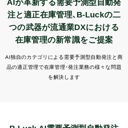
AIが革新する需要予測型自動発
よくある質問
注と適正在庫管理、
B-Luckの二
AI-UEOフォーラム
会員限定
つの武器が
流通業DXにおける
AI Tips
会員限定
在庫管理の新常識をご提案
ニュース＆トピックス
AI独自のカテゴリによる需要予測型自動発注と商
コラム
品の適正管理で
在庫管理・発注業務の様々な問題
を解決します
ログイン
資料ダウンロード