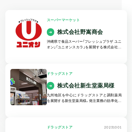
スーパーマーケット
株式会社野嵩商会
沖縄県で食品スーパー「フレッシュプラザ ユニ
オン」「ユニオンスカラ」を展開する株式会社野
嵩商会様。
同社では、発注業務の属人化や作業時間の増大
といった課題を背景に、B-Luck自動発注システ
ムを導入しました。
ドラッグストア
株式会社新生堂薬局様
九州地区を中心にドラッグストアと調剤薬局
を展開する新生堂薬局様。発注業務の効率化や
在庫適正化を目的に自動発注システムを使用
していましたが、運用面やコスト面などでさま
ざまな問題が発生。それらの課題を解決するた
めに自動発注システムの刷新を決断しました。
20231001
ドラッグストア