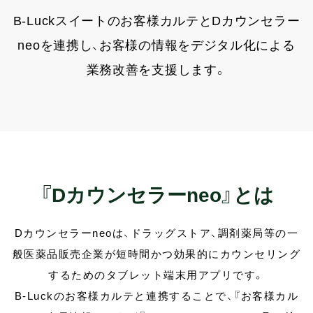
よくある質問
B-Luckスイートのお客様カルテとDカウンセラー
neoを連携し、
お客様の情報をデジタル化による
AI-UEOフォーラム
会員限定
業務改善を支援します。
AI Tips
会員限定
ニュース＆トピックス
コラム
『Dカウンセラーneo』とは
ログイン
Dカウンセラーneoは、ドラッグストア、調剤薬局等の一
般医薬品販売企業が短時間かつ効果的にカウンセリング
資料ダウンロード
するための
タブレット端末用アプリです。
B-Luckのお客様カルテと連携することで、『お客様カル