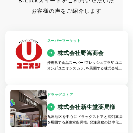
B-Luckスイートをご利用いただいた
お客様の声をご紹介します
スーパーマーケット
株式会社野嵩商会
沖縄県で食品スーパー「フレッシュプラザ ユニ
オン」「ユニオンスカラ」を展開する株式会社野
嵩商会様。
同社では、発注業務の属人化や作業時間の増大
といった課題を背景に、B-Luck自動発注システ
ムを導入しました。
ドラッグストア
株式会社新生堂薬局様
九州地区を中心にドラッグストアと調剤薬局
を展開する新生堂薬局様。発注業務の効率化や
在庫適正化を目的に自動発注システムを使用