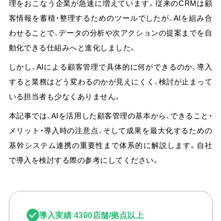
理をおこなう企業が急速に増えています。従来のCRMは顧
よくある質問
客情報を蓄積・整理するためのツールでしたが、AIを組み合
わせることで、データの分析や次アクションの提案までを自
AI-UEOフォーラム
会員限定
動化できる仕組みへと進化しました。
AI Tips
会員限定
しかし、AIによる顧客管理で具体的に何ができるのか、導入
すると業務はどう変わるのかが見えにくく、検討が止まって
ニュース＆トピックス
いる担当者も少なくありません。
コラム
本記事では、AIを活用した顧客管理の基本から、できること・
メリット・導入時の注意点、そして成果を最大化するための
基幹システム連携の重要性まで体系的に解説します。
自社
ログイン
で導入を検討する際の参考にしてください。
資料ダウンロード
導入実績 4300店舗/拠点以上