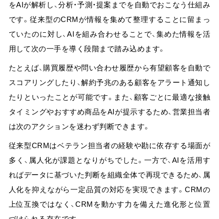
をAIが解析し、分析・予測・提案までを自動でおこなう仕組み
です。従来型のCRMが情報を集めて整理することに留まっ
ていたのに対し、AIを組み合わせることで、集めた情報を活
用して次の一手を導く段階まで踏み込めます。
たとえば、購買履歴や問い合わせ履歴から有望顧客を自動で
スコアリングしたり、解約予兆のある顧客をアラート通知し
たりといったことが可能です。
また、顧客ごとに最適な接触
タイミングやおすすめ商品をAIが提示するため、営業担当者
は次のアクションを迷わず判断できます。
従来型CRMはベテラン担当者の経験や勘に依存する場面が
多く、属人化が課題となりがちでした。一方で、AIを活用す
ればデータに基づいた判断を組織全体で再現できるため、属
人化を抑えながら一定品質の対応を実現できます。CRMの
上位互換ではなく、CRMを動かす力を備えた進化形と位置
づけられる存在です。