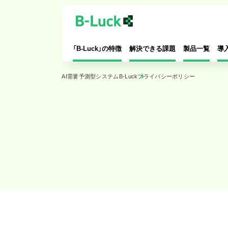
「B-Luck」の特徴
解決できる課題
製品一覧
導
AI需要予測型システムB-Luck
プライバシーポリシー
特長
AI自動発注
導入するメリット
賞味期限チェック
対応可能業種
値引シール・AI値引
導入の流れ
お客様カルテ
システム拡充
オンライン宅配受注管理
Dカウンセラー連携
シフト管理
マーケティング＋
お仕事管理
店内カメラ