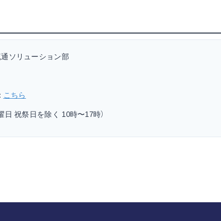
流通ソリューション部
:
こちら
日 祝祭日を除く 10時〜17時）