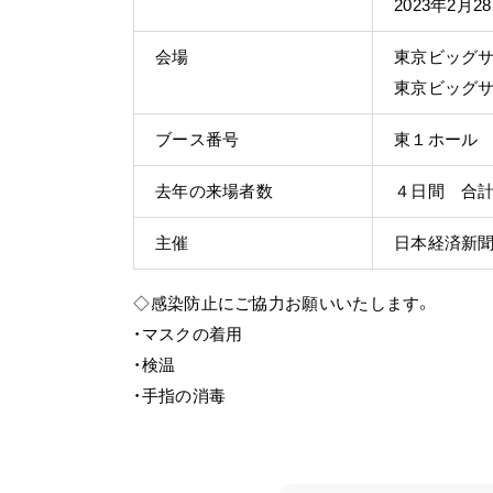
2023年2月2
会場
東京ビッグサ
東京ビッグ
ブース番号
東１ホール R
去年の来場者数
４日間 合計5
主催
日本経済新
◇感染防止にご協力お願いいたします。
・マスクの着用
・検温
・手指の消毒