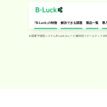
「B-Luck」の特徴
解決できる課題
製品一覧
導
AI需要予測型システムB-Luck
ニュース
第39回リテールテックJAP
特長
AI自動発注
導入するメリット
賞味期限チェック
対応可能業種
値引シール・AI値引
導入の流れ
お客様カルテ
システム拡充
オンライン宅配受注管理
Dカウンセラー連携
シフト管理
マーケティング＋
お仕事管理
店内カメラ