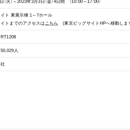
8日（火）～2023年3月3日（金）4日間 （10：00～17：00）
イト 東展示棟 1～7ホール
サイトまでのアクセスは
こちら
(東京ビッグサイトHPへ移動します
T1208
0,029人
聞社