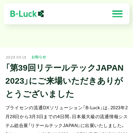
「B-Luck」の特徴
2023.03.13
お知らせ
解決できる課題
「第39回リテールテックJAPAN
製品一覧
2023」にご来場いただき
ありが
導入効果
とうございました
お客様の声
ブライセンの流通DXソリューション「B-Luck」は、2023年2
月28日から3月3日までの4日間、日本最大級の流通情報シス
需要予測×最適化ソリューション
テム総合展「リテールテックJAPAN」に出展いたしました。