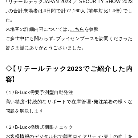
「リテールテックJAPAN 2023 ／ SECURITY SHOW 2023
よくある質問
」の合計来場者は4日間で計77,160人（前年対比1.4倍）でし
た。
AI-UEOフォーラム
会員限定
来場客の詳細内容については、
こちら
を参照
AI Tips
ご多忙中にも関わらず、ブライセンブースを訪問くださった
会員限定
皆さま誠にありがとうございました。
ニュース＆トピックス
【リテールテック2023でご紹介した内
コラム
容】
ログイン
（１）B-Luck需要予測型自動発注
高い精度・持続的なサポートで在庫管理・発注業務の様々な
問題を解決します
資料ダウンロード
（２）B-Luck循環式期限チェック
お客様情報のデジタル化で顧客ロイヤリティ・売上の向上を