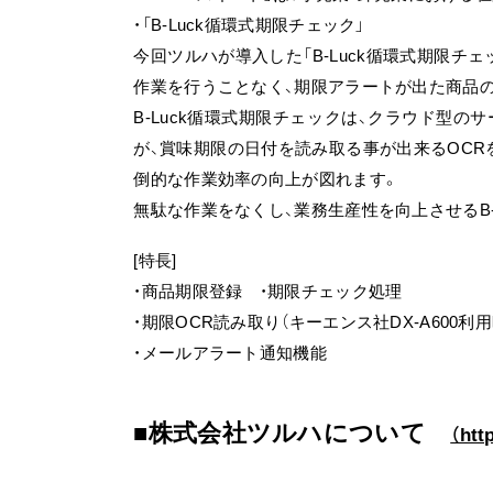
・「B-Luck循環式期限チェック」
今回ツルハが導入した「B-Luck循環式期限
作業を行うことなく、期限アラートが出た商品の
B-Luck循環式期限チェックは、クラウド型
が、賞味期限の日付を読み取る事が出来るOCRを搭
倒的な作業効率の向上が図れます。
無駄な作業をなくし、業務生産性を向上させるB-
[特長]
・商品期限登録 ・期限チェック処理
・期限OCR読み取り（キーエンス社DX-A600利用
・メールアラート通知機能
株式会社ツルハについて
（htt