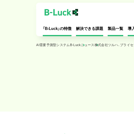
「B-Luck」の特徴
解決できる課題
製品一覧
導
AI需要予測型システムB-Luck
ニュース
株式会社ツルハ、ブライセン
特長
AI自動発注
導入するメリット
賞味期限チェック
対応可能業種
値引シール・AI値引
導入の流れ
お客様カルテ
システム拡充
オンライン宅配受注管理
Dカウンセラー連携
シフト管理
マーケティング＋
お仕事管理
店内カメラ