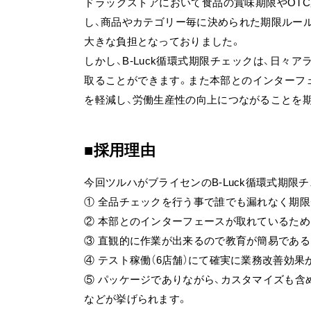
ドラッグストアにおいて食品の賞味期限やOT
し、商品やカテゴリー毎に決められた期限ルー
大きな負担となっておりました。
しかし、B-Luck循環式期限チェックは、日
取ることができます。また本部とのインターフ
を軽減し、労働生産性の向上につながることを期
採用理由
今回ツルハがブライセンのB-Luck循環式期限
① 全品チェックを行う事で誰でも漏れなく期限
② 本部とのインターフェースが取れているた
③ 直観的に作業が出来るので教育が簡易である
④ テスト稼働（6店舗）にて確実に業務改善効果
⑤ パッケージでありながら、カスタマイズも含
などが挙げられます。