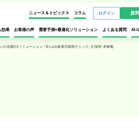
資
ニュース＆トピックス
コラム
ログイン
入効果
お客様の声
需要予測×最適化ソリューション
よくある質問
AI
の流通DXソリューション 「B-Luck循環式期限チェック」を採用・本稼働