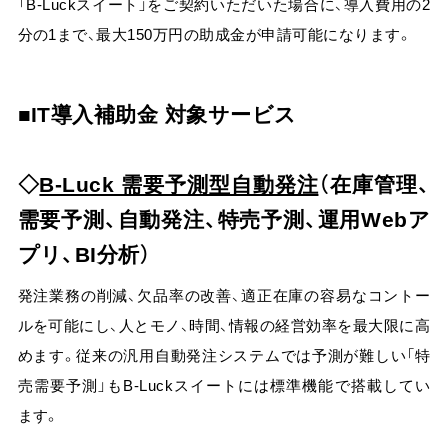
「B-Luckスイート」をご契約いただいた場合に、導入費用の2
よくある質問
分の1まで、最大150万円の助成金が申請可能になります。
AI-UEOフォーラム
会員限定
IT導入補助金 対象サービス
AI Tips
会員限定
ニュース＆トピックス
B-Luck 需要予測型自動発注
（在庫管理、
需要予測、自動発注、特売予測、運用Webア
コラム
プリ、BI分析）
発注業務の削減、欠品率の改善、適正在庫の容易なコントー
ログイン
ルを可能にし、人とモノ、時間、情報の経営効率を最大限に高
めます。従来の汎用自動発注システムでは予測が難しい「特
売需要予測」もB-Luckスイートには標準機能で搭載してい
資料ダウンロード
ます。