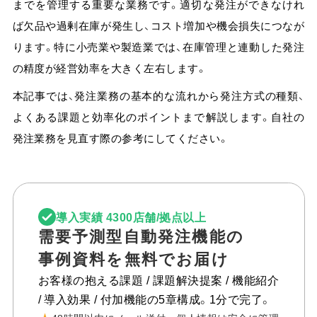
までを管理する重要な業務です。
適切な発注ができなけれ
よくある質問
ば欠品や過剰在庫が発生し、コスト増加や機会損失につなが
ります。特に小売業や製造業では、在庫管理と連動した発注
AI-UEOフォーラム
会員限定
の精度が経営効率を大きく左右します。
AI Tips
会員限定
本記事では、発注業務の基本的な流れから発注方式の種類、
よくある課題と効率化のポイントまで解説します。
自社の
ニュース＆トピックス
発注業務を見直す際の参考にしてください。
コラム
ログイン
導入実績 4300店舗/拠点以上
需要予測型自動発注機能の
事例資料を無料でお届け
資料ダウンロード
お客様の抱える課題 / 課題解決提案 / 機能紹介
/ 導入効果 / 付加機能の5章構成。1分で完了。