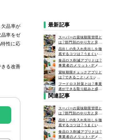
最新記事
、欠品率が
欠品率をゼ
スーパーの賞味期限管理と
は？部門別のやり方と見切
品特性に応
り・効率化のコツを解説
品出しの先入れ先出しを徹
底するコツは？うまくいか
ない原因と対策も解説
食品ロス削減アプリとは？
事業者のメリット・デメリ
できる改善
ットと活用事例を解説
賞味期限チェックアプリと
は？できること・メリット・
デメリットと事業者向けの
フードロス対策とは？事業
選択肢を解説
者ができる取り組みと成功
事例を解説
関連記事
スーパーの賞味期限管理と
は？部門別のやり方と見切
り・効率化のコツを解説
品出しの先入れ先出しを徹
底するコツは？うまくいか
ない原因と対策も解説
食品ロス削減アプリとは？
事業者のメリット・デメリ