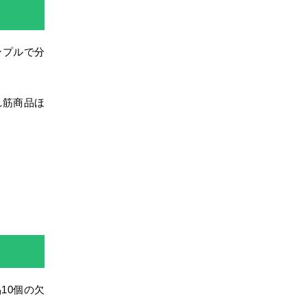
ンプルで分
れ筋商品ほ
品10個の欠