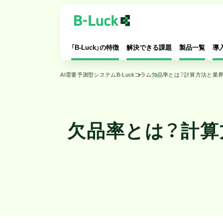
「B-Luck」の特徴
解決できる課題
製品一覧
導
AI需要予測型システムB-Luck
コラム
欠品率とは？計算方法と業
特長
AI自動発注
導入するメリット
賞味期限チェック
対応可能業種
値引シール・AI値引
導入の流れ
お客様カルテ
システム拡充
オンライン宅配受注管理
欠品率とは？計算
Dカウンセラー連携
シフト管理
マーケティング＋
お仕事管理
店内カメラ