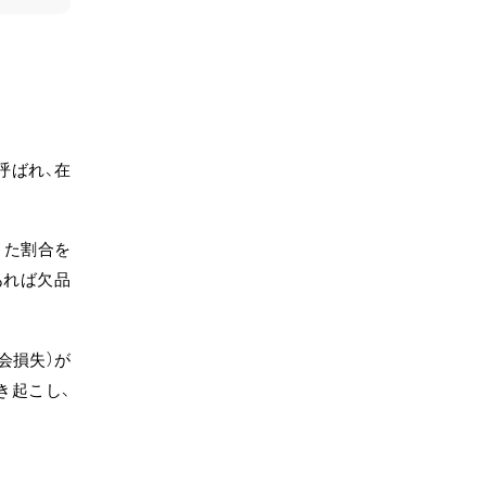
呼ばれ、在
きた割合を
あれば欠品
会損失）が
き起こし、