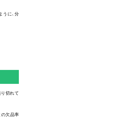
ように、分
売り切れて
との欠品率