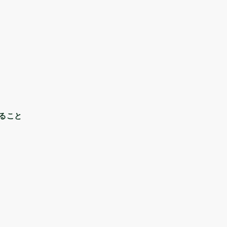
ること
理