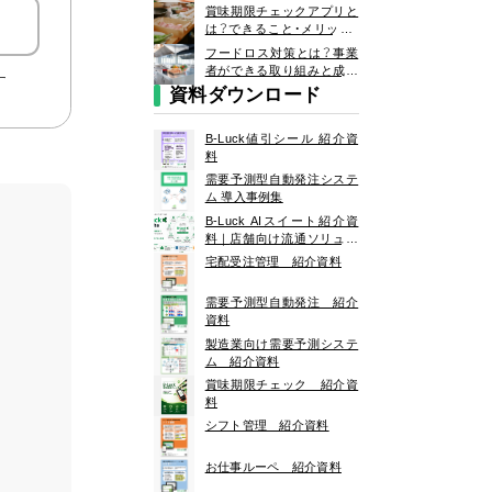
ットと活用事例を解説
賞味期限チェックアプリと
は？できること・メリット・
デメリットと事業者向けの
フードロス対策とは？事業
選択肢を解説
者ができる取り組みと成功
す
事例を解説
資料ダウンロード
B-Luck値引シール 紹介資
料
需要予測型自動発注システ
ム 導入事例集
B-Luck AIスイート紹介資
料｜
店舗向け流通ソリュー
ション「B-Luck」
宅配受注管理 紹介資料
需要予測型自動発注 紹介
資料
製造業向け需要予測システ
ム 紹介資料
賞味期限チェック 紹介資
料
シフト管理 紹介資料
お仕事ルーペ 紹介資料